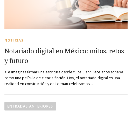
NOTICIAS
Notariado digital en México: mitos, retos
y futuro
¿Te imaginas firmar una escritura desde tu celular? Hace años sonaba
como una película de ciencia ficción. Hoy, el notariado digital es una
realidad en construcción y en Letman celebramos …
N
a
ENTRADAS ANTERIORES
v
e
g