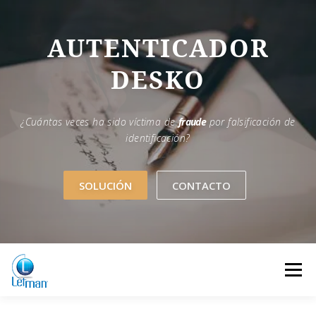
Saltar
al
contenido
AUTENTICADOR
DESKO
¿Cuántas veces ha sido víctima de
fraude
por falsificación de
identificación?
SOLUCIÓN
CONTACTO
Menú