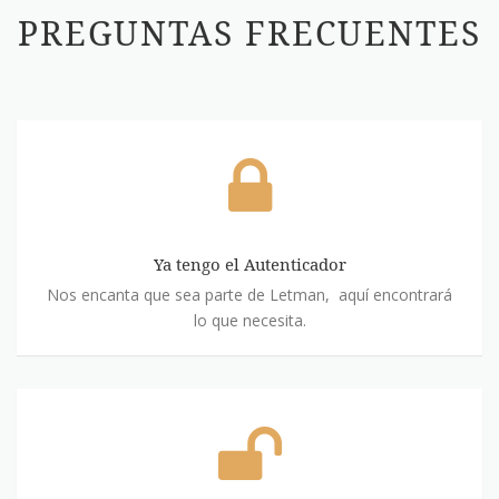
PREGUNTAS FRECUENTES
Ya
tengo
el
Autenticador
Ya tengo el Autenticador
Nos encanta que sea parte de Letman, aquí encontrará
lo que necesita.
Aún
no
tengo
el