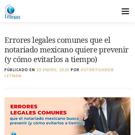
Saltar
al
Menú
contenido
SOLUCION
EL AUTENTICADOR
Errores legales comunes que el
notariado mexicano quiere prevenir
PREGUNTAS
NOSOTROS
NOTICIAS
(y cómo evitarlos a tiempo)
PÚBLICADO EN
23 ENERO, 2026
POR
AUTENTICADOR
LETMAN
CONTACTO
LETMAN INFORMA