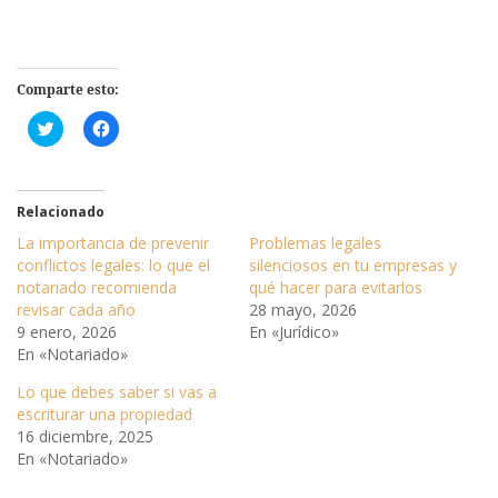
Comparte esto:
H
H
a
a
z
z
c
c
l
l
i
i
Relacionado
c
c
p
p
a
a
La importancia de prevenir
Problemas legales
r
r
conflictos legales: lo que el
silenciosos en tu empresas y
a
a
c
c
notariado recomienda
qué hacer para evitarlos
o
o
revisar cada año
28 mayo, 2026
m
m
p
p
9 enero, 2026
En «Jurídico»
a
a
En «Notariado»
r
r
t
t
i
i
Lo que debes saber si vas a
r
r
escriturar una propiedad
e
e
n
n
16 diciembre, 2025
T
F
En «Notariado»
w
a
i
c
t
e