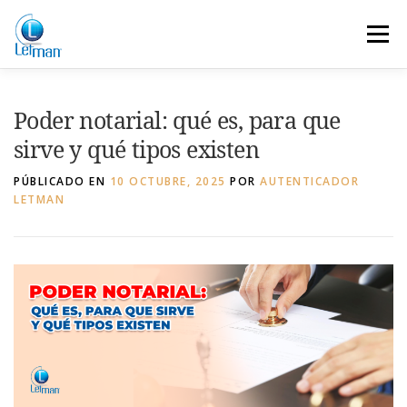
Saltar
al
Menú
contenido
SOLUCION
EL AUTENTICADOR
Poder notarial: qué es, para que
sirve y qué tipos existen
PREGUNTAS
NOSOTROS
NOTICIAS
PÚBLICADO EN
10 OCTUBRE, 2025
POR
AUTENTICADOR
LETMAN
CONTACTO
LETMAN INFORMA