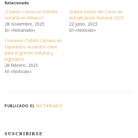
Relacionado
c
c
p
p
a
a
¿Cuánto cuesta un trámite
Quinta sesión del Curso de
r
r
notarial en México?
Actualización Notarial 2023
a
a
c
c
28 noviembre, 2025
22 junio, 2023
o
o
En «Notariado»
En «Noticias»
m
m
p
p
a
a
Convenio CNNM-Cámara de
r
r
Diputados: acuerdos clave
t
t
i
i
para el gremio notarial y
r
r
legislativo
e
e
n
n
28 febrero, 2025
T
F
En «Noticias»
w
a
i
c
t
e
t
b
e
o
r
o
(
k
S
(
e
S
PUBLICADO EL
NOTARIADO
a
e
b
a
r
b
e
r
e
e
n
e
u
n
SUSCRIBIRSE
n
u