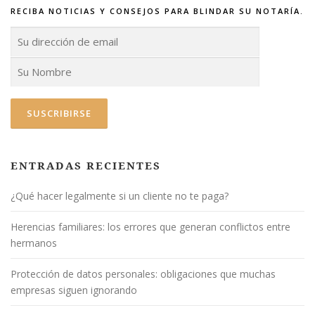
a
n
RECIBA NOTICIAS Y CONSEJOS PARA BLINDAR SU NOTARÍA.
v
a
e
v
n
e
t
n
a
t
n
a
a
n
n
a
u
n
e
u
v
e
a
v
)
a
)
ENTRADAS RECIENTES
¿Qué hacer legalmente si un cliente no te paga?
Herencias familiares: los errores que generan conflictos entre
hermanos
Protección de datos personales: obligaciones que muchas
empresas siguen ignorando