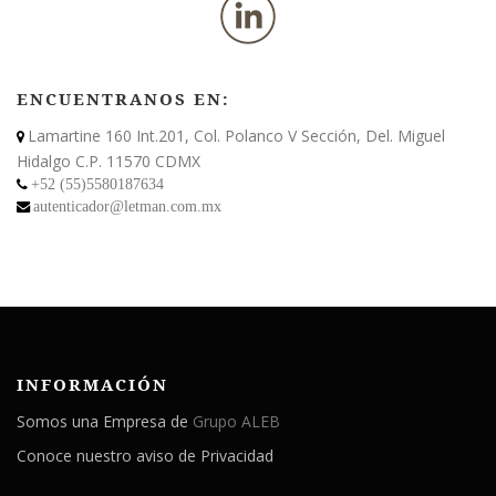
ENCUENTRANOS EN:
Lamartine 160 Int.201, Col. Polanco V Sección, Del. Miguel
Hidalgo C.P. 11570 CDMX
+52 (55)5580187634
autenticador@letman.com.mx
INFORMACIÓN
Somos una Empresa de
Grupo ALEB
Conoce nuestro aviso de Privacidad