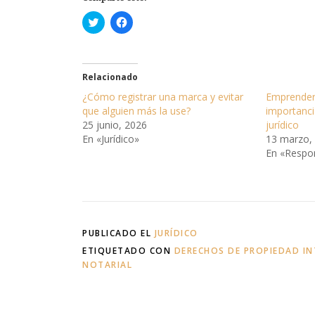
H
H
a
a
z
z
c
c
l
l
i
i
c
c
Relacionado
p
p
a
a
¿Cómo registrar una marca y evitar
Emprender 
r
r
que alguien más la use?
importanci
a
a
c
c
25 junio, 2026
jurídico
o
o
En «Jurídico»
13 marzo,
m
m
p
p
En «Respo
a
a
r
r
t
t
i
i
r
r
e
e
n
n
T
F
w
a
PUBLICADO EL
JURÍDICO
i
c
t
e
ETIQUETADO CON
DERECHOS DE PROPIEDAD IN
t
b
NOTARIAL
e
o
r
o
(
k
S
(
e
S
a
e