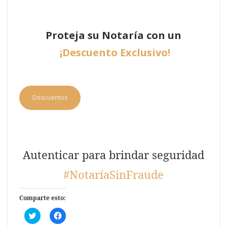
Proteja su Notaría con un
¡Descuento Exclusivo!
Descuentos
Autenticar para brindar seguridad
#NotaríaSinFraude
Comparte esto:
H
H
a
a