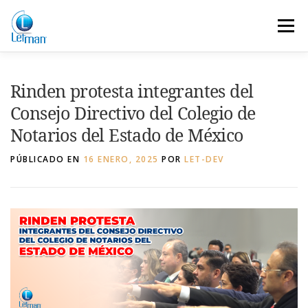
Saltar
al
Menú
contenido
SOLUCION
EL AUTENTICADOR
Rinden protesta integrantes del
Consejo Directivo del Colegio de
PREGUNTAS
NOSOTROS
NOTICIAS
Notarios del Estado de México
PÚBLICADO EN
16 ENERO, 2025
POR
LET-DEV
CONTACTO
LETMAN INFORMA