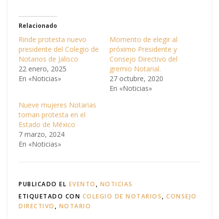
z
z
c
c
l
l
i
i
Relacionado
c
c
p
p
a
a
Rinde protesta nuevo
Momento de elegir al
r
r
presidente del Colegio de
próximo Presidente y
a
a
c
c
Notarios de Jalisco
Consejo Directivo del
o
o
22 enero, 2025
gremio Notarial.
m
m
p
p
En «Noticias»
27 octubre, 2020
a
a
En «Noticias»
r
r
t
t
i
i
Nueve mujeres Notarias
r
r
toman protesta en el
e
e
n
n
Estado de México
T
F
7 marzo, 2024
w
a
i
c
En «Noticias»
t
e
t
b
e
o
r
o
(
k
S
(
PUBLICADO EL
EVENTO
,
NOTICIAS
e
S
a
e
ETIQUETADO CON
COLEGIO DE NOTARIOS
,
CONSEJO
b
a
r
b
DIRECTIVO
,
NOTARIO
e
r
e
e